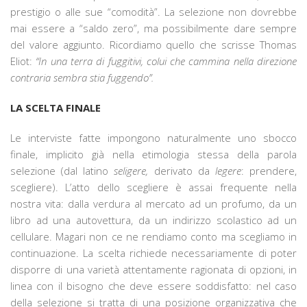
prestigio o alle sue “comodità”. La selezione non dovrebbe
mai essere a “saldo zero”, ma possibilmente dare sempre
del valore aggiunto. Ricordiamo quello che scrisse Thomas
Eliot:
“In una terra di fuggitivi, colui che cammina nella direzione
contraria sembra stia fuggendo”.
LA SCELTA FINALE
Le interviste fatte impongono naturalmente uno sbocco
finale, implicito già nella etimologia stessa della parola
selezione (dal latino
seligere,
derivato da
legere
: prendere,
scegliere). L’atto dello scegliere è assai frequente nella
nostra vita: dalla verdura al mercato ad un profumo, da un
libro ad una autovettura, da un indirizzo scolastico ad un
cellulare. Magari non ce ne rendiamo conto ma scegliamo in
continuazione. La scelta richiede necessariamente di poter
disporre di una varietà attentamente ragionata di opzioni, in
linea con il bisogno che deve essere soddisfatto: nel caso
della selezione si tratta di una posizione organizzativa che