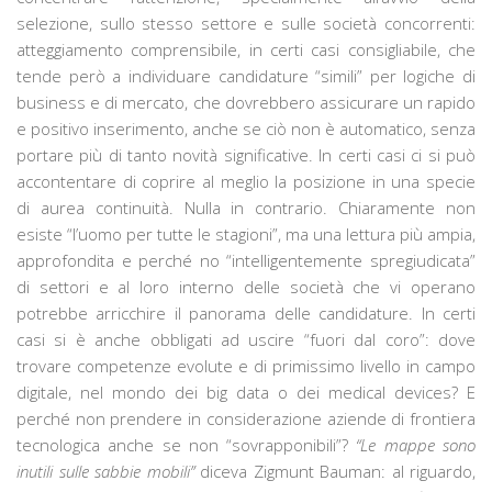
selezione, sullo stesso settore e sulle società concorrenti:
atteggiamento comprensibile, in certi casi consigliabile, che
tende però a individuare candidature “simili” per logiche di
business e di mercato, che dovrebbero assicurare un rapido
e positivo inserimento, anche se ciò non è automatico, senza
portare più di tanto novità significative. In certi casi ci si può
accontentare di coprire al meglio la posizione in una specie
di aurea continuità. Nulla in contrario. Chiaramente non
esiste “l’uomo per tutte le stagioni”, ma una lettura più ampia,
approfondita e perché no “intelligentemente spregiudicata”
di settori e al loro interno delle società che vi operano
potrebbe arricchire il panorama delle candidature. In certi
casi si è anche obbligati ad uscire “fuori dal coro”: dove
trovare competenze evolute e di primissimo livello in campo
digitale, nel mondo dei big data o dei medical devices? E
perché non prendere in considerazione aziende di frontiera
tecnologica anche se non “sovrapponibili”?
“Le mappe sono
inutili sulle sabbie mobili”
diceva Zigmunt Bauman: al riguardo,