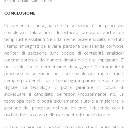
lontano dalle sale riunioni.
CONCLUSIONE
L’esperienza ci insegna che la selezione è un processo
complesso, talora irto di ostacoli, pressato anche da
tempistiche assillanti. Se si fa mente locale e si calcolano tutti
i tempi impegnati dalle varie persone dell’azienda coinvolte
nell’iter di selezione (una specie di contabilità analitica)
saremo sorpresi dal numero limato delle ore impegnate. E’
un calcolo che ci permettiamo di suggerire. Sicuramente il
processo di selezione nel suo complesso trae e trarrà
sempre più benefici dalla tecnologia, in particolare da quella
digitale. La tecnologia ci potrà garantire in futuro di
individuare il candidato perfetto? Probabilmente no. La
tecnologia però ci potrà sicuramente aiutare a migliorare la
gestione del processo nel suo insieme, riducendo così il
rischio di insuccesso nell’inserimento di nuove risorse.
Ci farà piacere se il nostro contributo, che si è limitato a