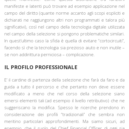
manifeste e latenti può trovare ad esempio applicazione nel
campo del diritto (quante norme accanto agli scopi espliciti e
dichiarati ne raggiungono altri non programmati e talora più
significativi), così nel campo della tecnologia digitale utilizzata
nel campo della selezione si pongono problematiche similari.
In quest’ultimo caso la sfida è quella di evitare “cortocircuiti”,
facendo sì che la tecnologia sia prezioso aiuto e non inutile –
se non addirittura perniciosa – complicazione.
IL PROFILO PROFESSIONALE
E’ il cardine di partenza della selezione che farà da faro e da
guida a tutto il percorso e che pertanto non deve essere
modificato a meno che nel corso della selezione siano
emersi elementi tali (ad esempio il livello retributivo) che ne
suggeriscano la modifica. Spesso le ricerche prendono in
considerazione dei profili “tradizionali” che sembra non
meritino particolari approfondimenti. Ma siamo sicuri, ad
esempio, che il ruolo del Chief Financial Officer di oggi sia