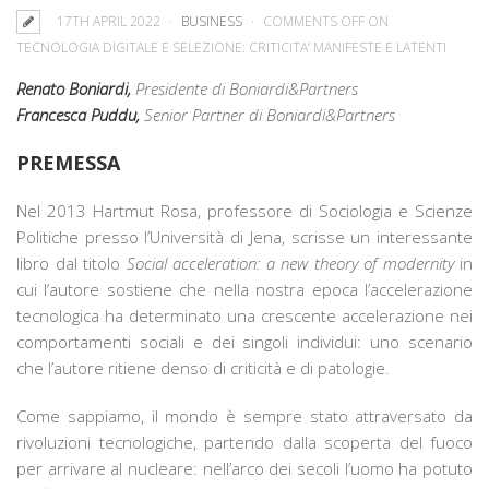
17TH APRIL 2022
BUSINESS
COMMENTS OFF
ON
TECNOLOGIA DIGITALE E SELEZIONE: CRITICITA’ MANIFESTE E LATENTI
Renato Boniardi,
Presidente di Boniardi&Partners
Francesca Puddu,
Senior Partner di Boniardi&Partners
PREMESSA
Nel 2013 Hartmut Rosa, professore di Sociologia e Scienze
Politiche presso l’Università di Jena, scrisse un interessante
libro dal titolo
Social acceleration: a new theory of
modernity
in
cui l’autore sostiene che nella nostra epoca l’accelerazione
tecnologica ha determinato una crescente accelerazione nei
comportamenti sociali e dei singoli individui: uno scenario
che l’autore ritiene denso di criticità e di patologie.
Come sappiamo, il mondo è sempre stato attraversato da
rivoluzioni tecnologiche, partendo dalla scoperta del fuoco
per arrivare al nucleare: nell’arco dei secoli l’uomo ha potuto