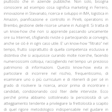
piuttosto che in aziende pubbliche. Non solo, bisogna
conoscere ad esempio cosa significa marketing in Ferrero,
innovazione in Stevanato, ricerca e sviluppo in IMA, logistica in
Amazon, pianificazione e controllo in Pirelli, operations in
Brembo, gestione delle risorse umane in Autogrill. Si tratta di
un know-how che non si apprende passando unicamente
ore su Internet, sfogliando riviste o partecipando ai convegni,
anche se ciò è in ogni caso utile. E’ un know-how “filtrato” nel
tempo, frutto soprattutto di quella competenza esclusiva e
distintiva che si acquisisce curando molte ricerche, facendo
numerosissimi colloqui, raccogliendo nel tempo un prezioso
patrimonio di informazioni. Questo know-how evita in
particolare di incorrere nel rischio, frequentissimo, di
esaminare uno o più curriculum e di ritenerli di per sé in
grado di risolvere la ricerca, ancor prima di incontrare i
candidati, condizionando così l’iter delle interviste. Ecco
perché prima abbiamo sottolineato la pericolosità di un
atteggiamento tendente a privilegiare la frettolosità a scapito
di quel rigore metodologico indispensabile nel guidare in