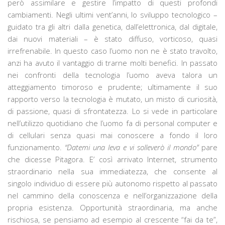
però assimilare e gestire l’impatto di questi profondi
cambiamenti. Negli ultimi vent’anni, lo sviluppo tecnologico –
guidato tra gli altri dalla genetica, dall’elettronica, dal digitale,
dai nuovi materiali – è stato diffuso, vorticoso, quasi
irrefrenabile. In questo caso l’uomo non ne è stato travolto,
anzi ha avuto il vantaggio di trarne molti benefici. In passato
nei confronti della tecnologia l’uomo aveva talora un
atteggiamento timoroso e prudente; ultimamente il suo
rapporto verso la tecnologia è mutato, un misto di curiosità,
di passione, quasi di sfrontatezza. Lo si vede in particolare
nell’utilizzo quotidiano che l’uomo fa di personal computer e
di cellulari senza quasi mai conoscere a fondo il loro
funzionamento.
“Datemi una leva e vi solleverò il mondo”
pare
che dicesse Pitagora. E’ così arrivato Internet, strumento
straordinario nella sua immediatezza, che consente al
singolo individuo di essere più autonomo rispetto al passato
nel cammino della conoscenza e nell’organizzazione della
propria esistenza. Opportunità straordinaria, ma anche
rischiosa, se pensiamo ad esempio al crescente “fai da te”,